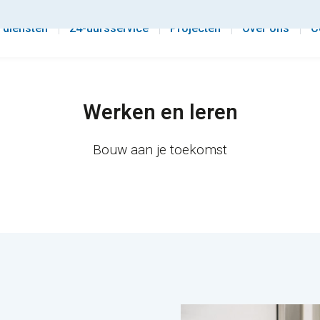
Werken en leren
Werken bij EBD
 diensten
24-uursservice
Projecten
Over ons
C
Werken en leren
Bouw aan je toekomst