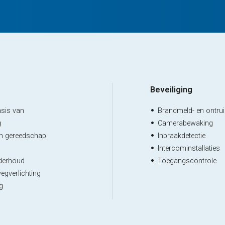
Beveiliging
asis van
Brandmeld- en ontr
g
Camerabewaking
ch gereedschap
Inbraakdetectie
Intercominstallaties
derhoud
Toegangscontrole
egverlichting
g