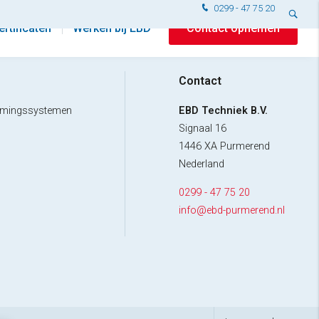
0299 - 47 75 20
ertificaten
Werken bij EBD
Contact opnemen
Contact
uimingssystemen
EBD Techniek B.V.
Signaal 16
1446 XA Purmerend
Nederland
0299 - 47 75 20
info@ebd-purmerend.nl