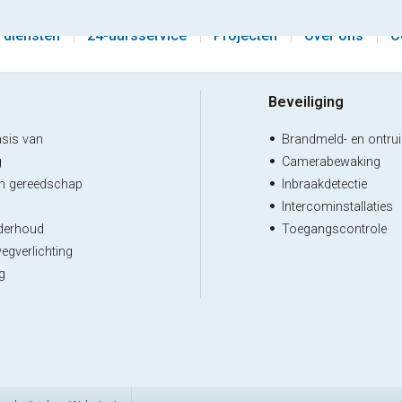
 diensten
24-uursservice
Projecten
Over ons
C
Beveiliging
asis van
Brandmeld- en ontr
g
Camerabewaking
ch gereedschap
Inbraakdetectie
Intercominstallaties
derhoud
Toegangscontrole
egverlichting
g