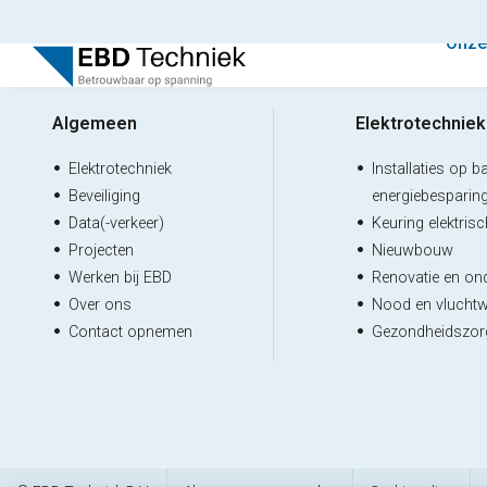
Onze
Algemeen
Elektrotechniek
Elektrotechniek
Installaties op b
Beveiliging
energiebesparin
Data(-verkeer)
Keuring elektris
Projecten
Nieuwbouw
Werken bij EBD
Renovatie en on
Over ons
Nood en vluchtw
Contact opnemen
Gezondheidszor